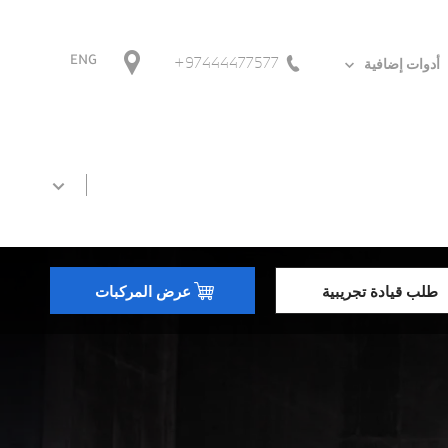
97444477577+
ENG
أدوات إضافية
طلب قيادة تجريبية
عرض المركبات