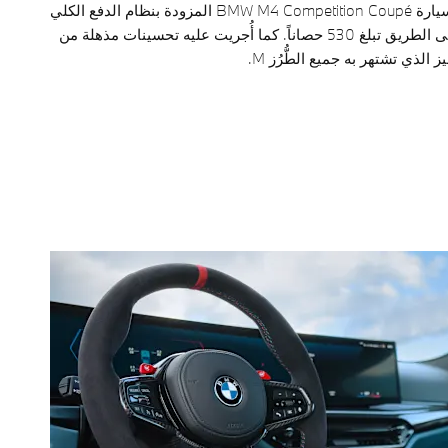
في صف واحد مستقيم للسيارة BMW M4 Competition Coupé المزودة بنظام الدفع الكلي
M xDrive وقدرة مذهلة على الطريق تبلغ 530 حصاناً. كما أُجريت عليه تحسينات مذهلة من
لذي تشتهر به جميع الطُّرُز M.