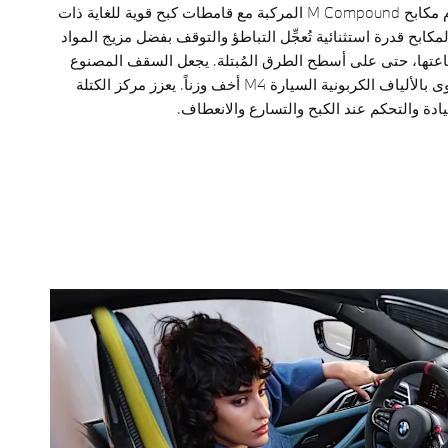
تتميز السيارة بنظام مكابح M Compound المركبة مع قامطات كبح قوية للغاية ذات
كابح قدرة استثنائية تُعجِّل التباطؤ والتوقف بفضل مزيج المواد
تها، حتى على أسطح الطرق المُبتلة. يجعل السقف المصنوع
من البلاستيك المقوى بالألياف الكربونية السيارة M4 أخف وزناً. يعزز مركز الكتلة
يادة والتحكم عند الكبح والتسارع والانعطاف.