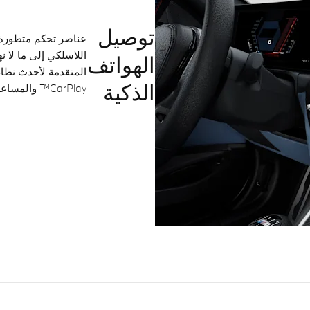
توصيل
عناصر تحكم متطورة و
اللاسلكي إلى ما لا 
الهواتف
الذكية
CarPlay™ والمساعد الشخصي الذكي من BMW بكل يسر وأمان.