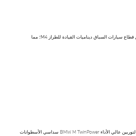
يتميز الطراز M4 باللمسات الجمالية والطابع الرياضي الذي تتوقعه من BMW M. وتُثري مجموعة كبيرة من التقنيات التي تم الحصول عليها من قطاع سيارات السباق ديناميات القيادة للطراز M4؛ مما
محرك بنزين جديد مزدوج التوربين عالي الأداء BMW M TwinPower سداسي الأسطوانات