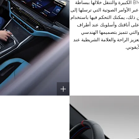
يمكنك تشغيل شاشة العرض المنحنية من BMW الكبيرة والتنقل خلالها ببساطة
هولة باستخدام نظام التشغيل الجديد 8.5 عبر الأوامر الصوتية التي ترسلها إلى
 الذكي من BMW. وبدلاً من ذلك، يمكنك التحكم فيها باستخدام
 وحدة التحكم iDrive. حافظ على أناقتك وأسلوبك عند أطراف
المكسوة بالجلد والتي تتميز بتصميمها الهندسي
زيز الراحة والعلامة الشريطية عند