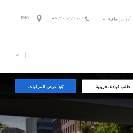
97444477577+
ENG
أدوات إضافية
طلب قيادة تجريبية
عرض المركبات