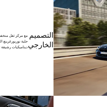
التصميم
مع مركز ثقل منخفض
حلبة نوربورغرينغ ال
الخارجي
ديناميكيات رشيقة تم