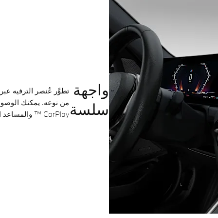
واجهة
سلسة
CarPlay ™ والمساعد الشخصي الذكي من BMW.