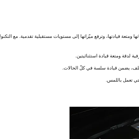
ى إرثها المميز في ديناميكياتها ومتعة قيادتها، وترفع ميّزاتها إلى مستويات مستقبلية تقدمي
لف، يضمن قيادة سلسة في كلّ الحالات.